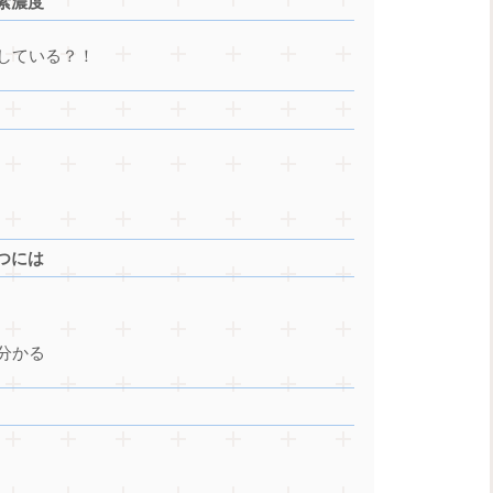
素濃度
している？！
つには
分かる