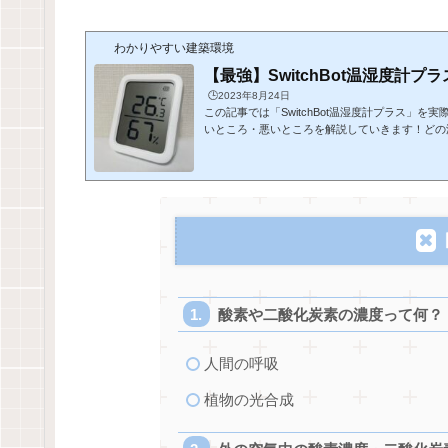
わかりやすい建築環境
【最強】SwitchBot温湿度計プ
🕒️2023年8月24日
この記事では「SwitchBot温湿度計プラス」を
いところ・悪いところを解説していきます！どの
か悩んでいる方はぜひ参考にしていただけると嬉
スはこちらから購入することができます！外観温
の写真のようなスタイリッシュかつ可愛らしい印
は高さ約8cm×幅6.5cm×厚さ2cmとなってい
り、中央に液晶が配置されています。一般的な温
が多くおしゃれとは言い難いですが、こ...
酸素や二酸化炭素の濃度って何？
人間の呼吸
植物の光合成