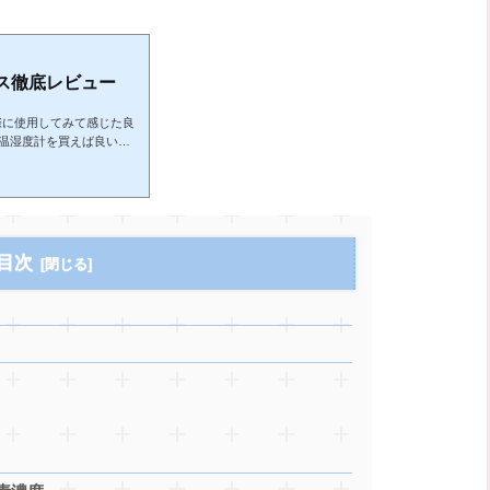
ラス徹底レビュー
実際に使用してみて感じた良
温湿度計を買えば良いの
しいです。温湿度計プラ
湿度計プラスの外観は下
象となっています。寸法
ます。本体は白色となってお
湿度計は少し無骨なもの
目次