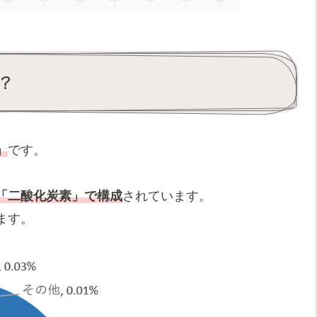
？
」
です。
「二酸化炭素」で構成
されています。
ます。