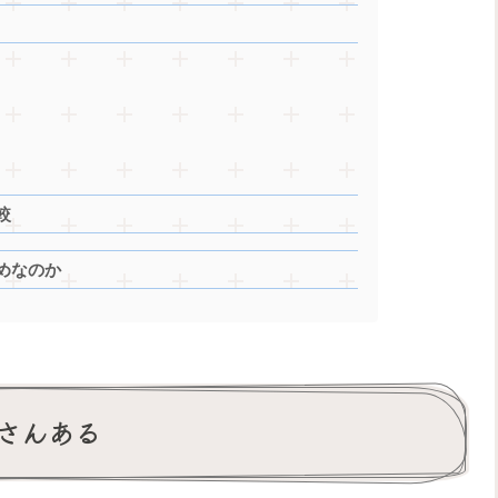
較
めなのか
さんある